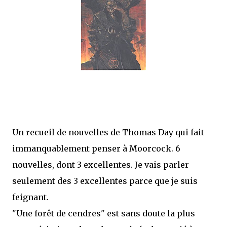
que Thomas connaissait et appréciait Olivier. Marlowe découvre une ville qu’il
ne connaissait pas, habitée par la méfiance, la peur et le rigorisme de la Ligue,
une ville pleine de mystères et de vieilles rancœurs. La Dame d...
Un recueil de nouvelles de Thomas Day qui fait
immanquablement penser à Moorcock. 6
nouvelles, dont 3 excellentes. Je vais parler
seulement des 3 excellentes parce que je suis
feignant.
"Une forêt de cendres" est sans doute la plus